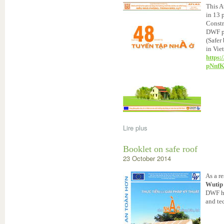
This A
in 13 
Constr
DWF pr
(Safer
in Vie
https:
pNnf
Lire plus
Booklet on safe roof
23 October 2014
As a r
Wutip 
DWF ha
and te