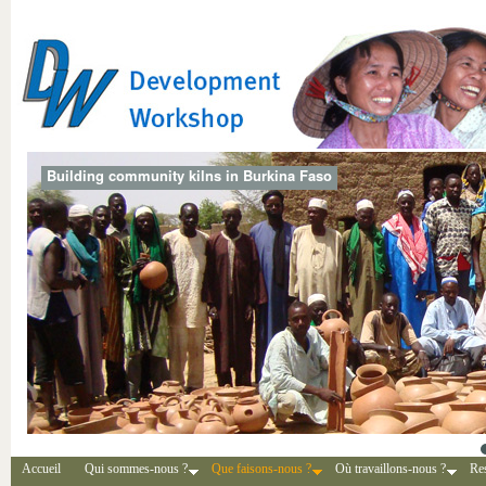
Building community kilns in Burkina Faso
Accueil
Qui sommes-nous ?
Que faisons-nous ?
Où travaillons-nous ?
Re